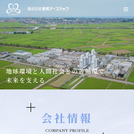
地球環境と⼈間社会との善循環で
未来を⽀える
会社情報
COMPANY PROFILE